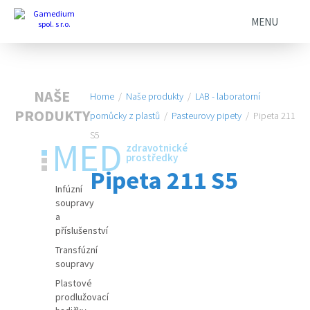
MENU
NAŠE
Home
/
Naše produkty
/
LAB - laboratorní
PRODUKTY
pomůcky z plastů
/
Pasteurovy pipety
/
Pipeta 211
S5
MED
zdravotnické
prostředky
Pipeta 211 S5
Infúzní
soupravy
a
příslušenství
Transfúzní
soupravy
Plastové
prodlužovací