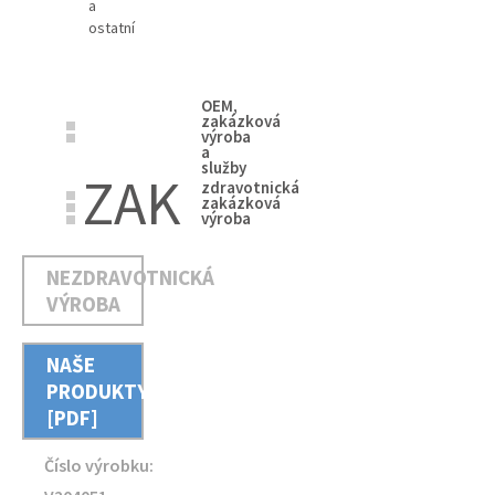
a
ostatní
OEM,
zakázková
výroba
a
služby
ZAK
zdravotnická
zakázková
výroba
NEZDRAVOTNICKÁ
VÝROBA
NAŠE
PRODUKTY
[PDF]
Číslo výrobku: