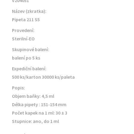
V204051
Název (zkratka):
Pipeta 211 S5
Provedení:
Sterilní-EO
Skupinové balení:
balení po 5 ks
Expediční balení:
500 ks/karton 30000 ks/paleta
Popis:
Objem baňky: 4,5 ml
Délka pipety : 151-154 mm
Počet kapek na 1 ml: 30 ± 3
Stupnice: ano, do 1 ml