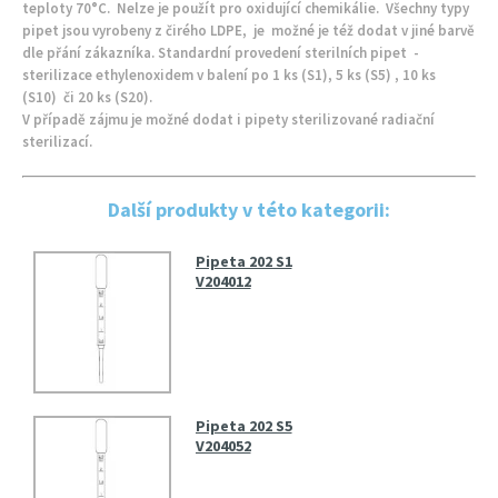
teploty 70°C. Nelze je použít pro oxidující chemikálie. Všechny typy
pipet jsou vyrobeny z čirého LDPE, je možné je též dodat v jiné barvě
dle přání zákazníka. Standardní provedení sterilních pipet -
sterilizace ethylenoxidem v balení po 1 ks (S1), 5 ks (S5) , 10 ks
(S10) či 20 ks (S20).
V případě zájmu je možné dodat i pipety sterilizované radiační
sterilizací.
Další produkty v této kategorii:
Pipeta 202 S1
V204012
Pipeta 202 S5
V204052