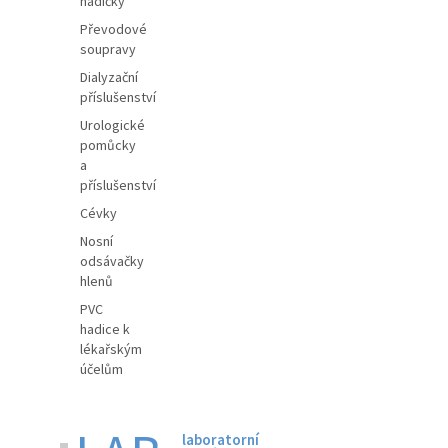
hadičky
Převodové
soupravy
Dialyzační
příslušenství
Urologické
pomůcky
a
příslušenství
Cévky
Nosní
odsávačky
hlenů
PVC
hadice k
lékařským
účelům
laboratorní