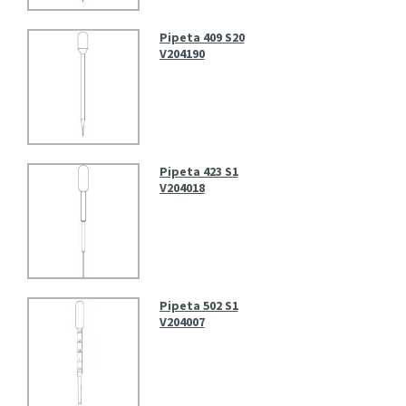
Pipeta 409 S20
V204190
Pipeta 423 S1
V204018
Pipeta 502 S1
V204007