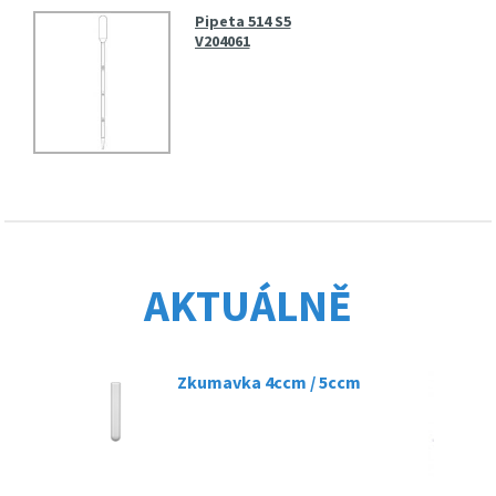
Pipeta 514 S5
V204061
AKTUÁLNĚ
Zkumavka 4ccm / 5ccm
07.03.2025