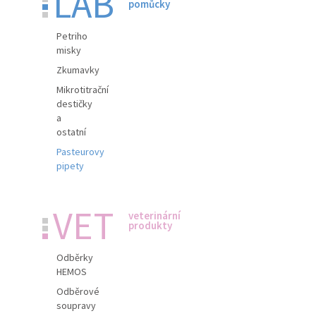
LAB
pomůcky
Petriho
misky
Zkumavky
Mikrotitrační
destičky
a
ostatní
Pasteurovy
pipety
VET
veterinární
produkty
Odběrky
HEMOS
Odběrové
soupravy