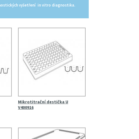
ostických vyšetření in vitro diagnostika.
Mikrotitrační destička U
V400916