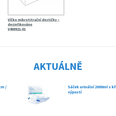
Víčko mikrotitrační destičky –
dezinfikováno
V400921-01
AKTUÁLNĚ
m /
Sáček urinální 2000ml s k
výpustí
27.02.2025