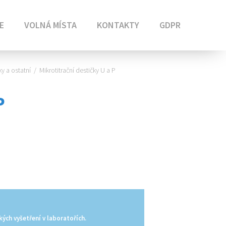
E
VOLNÁ MÍSTA
KONTAKTY
GDPR
ky a ostatní
/
Mikrotitrační destičky U a P
P
kých vyšetření v laboratořích.