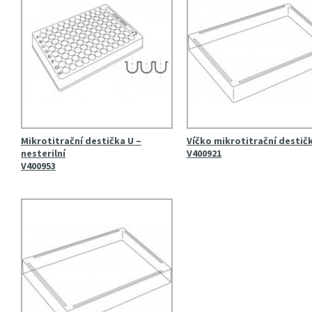
Mikrotitrační destička U –
Víčko mikrotitrační destič
nesterilní
V400921
V400953