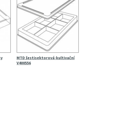
ky
MTD šestisektorová-kultivační
V400556