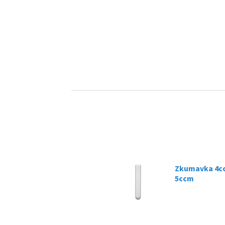
Zkumavka 4cc
5ccm
07.03.2025