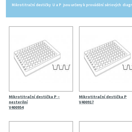
Mikrotitrační destičky U a P jsou určeny k provádění sériových diagn
Mikrotitrační destička P –
Mikrotitrační destička P
nesterilní
V400917
V400954