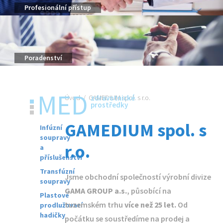
Profesionální přístup
Poradenství
MED
Úvod
/
GAMEDIUM spol. s r.o.
zdravotnické
prostředky
GAMEDIUM spol. s
Infúzní
soupravy
r.o.
a
příslušenství
Transfúzní
Jsme obchodní společností výrobní divize
soupravy
GAMA GROUP a.s.
, působící na
Plastové
tuzemském trhu
více než 25 let.
Od
prodlužovací
hadičky
počátku se soustředíme na prodej a