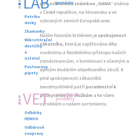
LAB
pomůcky
pod
ochrannou známkou
„
GAMA
“ známa
v České republice, na Slovensku a ve
Petriho
vybraných zemích Evropské unie.
misky
Zkumavky
Naším hlavním kritériem je
spokojenost
Mikrotitrační
zákazníka
, která je zajišťována díky
destičky
a
osobnímu a flexibilnímu přístupu našich
ostatní
zaměstnancům, v kombinaci s včasným a
Pasteurovy
úplným dodáním objednaného zboží. K
pipety
plné spokojenosti zákazníků
neodmyslitelně patří
poradenství k
VET
veterinární
poskytovaným službám
a ke všem
produkty
výrobkům v našem sortimentu.
Odběrky
HEMOS
Odběrové
soupravy