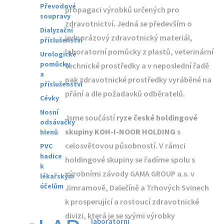
Převodové
propagaci výrobků určených pro
soupravy
zdravotnictví
.
Jedná se především o
Dialyzační
jednorázový zdravotnický materiál,
příslušenství
laboratorní pomůcky z plastů, veterinární
Urologické
pomůcky
technické prostředky a v neposlední řadě
a
pak zdravotnické prostředky vyráběné na
příslušenství
přání a dle požadavků odběratelů.
Cévky
Nosní
Jsme součástí
ryze české holdingové
odsávačky
skupiny KOH-I-NOOR HOLDING
s
hlenů
celosvětovou působností. V rámci
PVC
hadice
holdingové skupiny se řadíme spolu s
k
výrobními závody GAMA GROUP a.s. v
lékařským
účelům
Jimramově, Dalečíně a Trhových Svinech
k prosperující a rostoucí zdravotnické
divizi, která je se svými výrobky
laboratorní