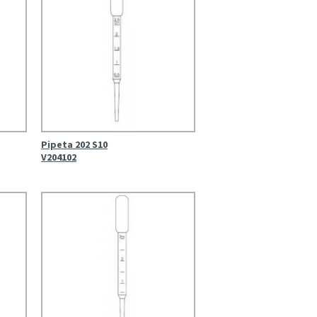
Pipeta 202 S10
V204102