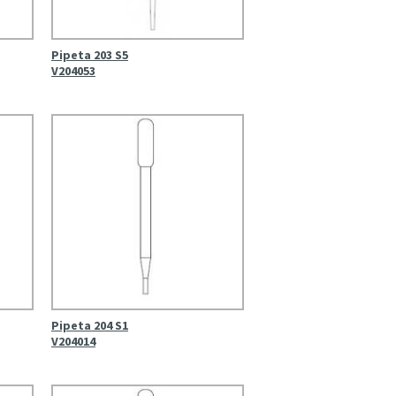
Pipeta 203 S5
V204053
Pipeta 204 S1
V204014