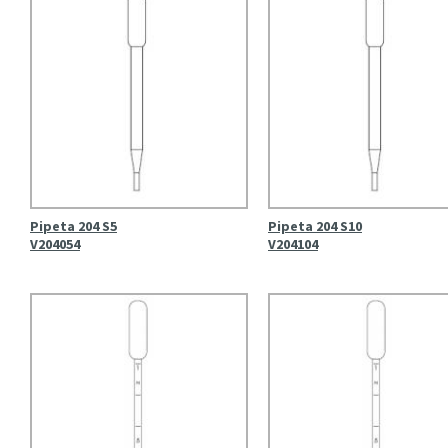
Pipeta 204 S5
Pipeta 204 S10
V204054
V204104