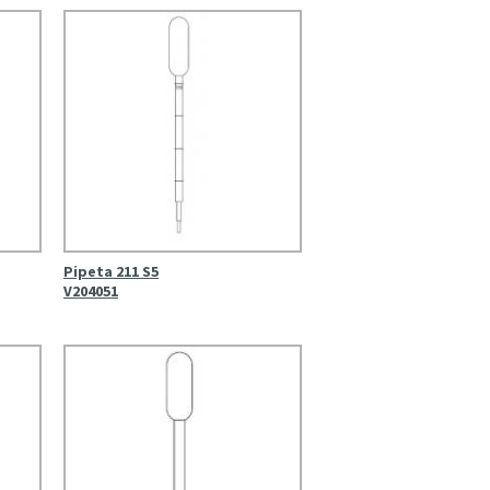
Pipeta 211 S5
V204051