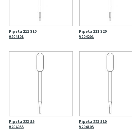
Pipeta 211 S10
Pipeta 211 S20
V204101
V204201
Pipeta 223 S5
Pipeta 223 S10
V204055
V204105