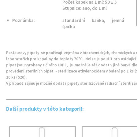
Počet kapek na 1 ml: 50 ± 5
Stupnice: ano, do 1 ml
Poznámka:
standardní baňka, jemná
špička
Pasteurovy pipety se používají zejména v biochemických, chemických a
laboratořích pro kapaliny do teploty 70°C. Nelze je použít pro oxidující
pipet jsou vyrobeny z čirého LDPE, je možné je též dodat v jiné barvě dl
provedení sterilních pipet - sterilizace ethylenoxidem v balení po 1 ks (S1
20 ks (S20).
V případě zájmu je možné dodat i pipety sterilizované radiační sterilizac
Další produkty v této kategorii: