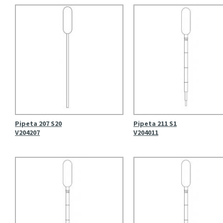
Pipeta 207 S20
Pipeta 211 S1
V204207
V204011