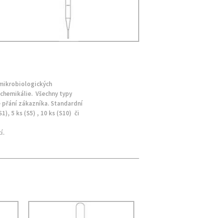
 mikrobiologických
 chemikálie. Všechny typy
e přání zákazníka. Standardní
), 5 ks (S5) , 10 ks (S10) či
í.