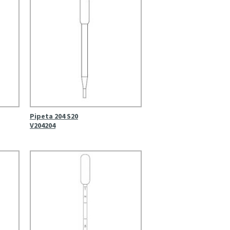
Pipeta 204 S20
V204204