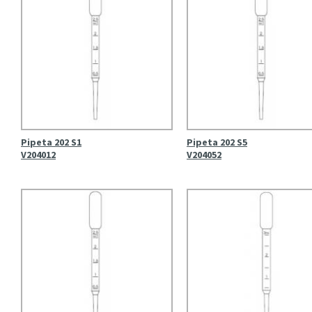
Pipeta 202 S1
Pipeta 202 S5
V204012
V204052