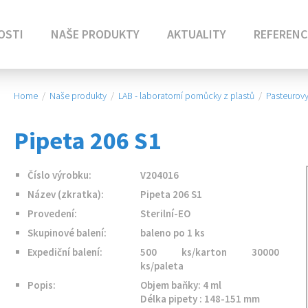
OSTI
NAŠE PRODUKTY
AKTUALITY
REFERENC
Home
/
Naše produkty
/
LAB - laboratorní pomůcky z plastů
/
Pasteurovy
Pipeta 206 S1
Číslo výrobku:
V204016
Název (zkratka):
Pipeta 206 S1
Provedení:
Sterilní-EO
Skupinové balení:
baleno po 1 ks
Expediční balení:
500 ks/karton 30000
ks/paleta
Popis:
Objem baňky: 4 ml
Délka pipety : 148-151 mm