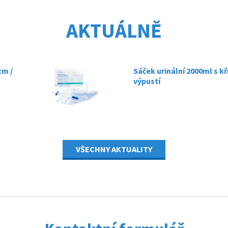
AKTUÁLNĚ
m /
Sáček urinální 2000ml s k
výpustí
27.02.2025
VŠECHNY AKTUALITY