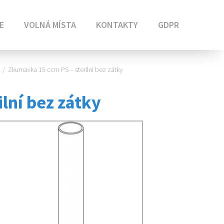
E
VOLNÁ MÍSTA
KONTAKTY
GDPR
/
Zkumavka 15 ccm PS – sterilní bez zátky
lní bez zátky