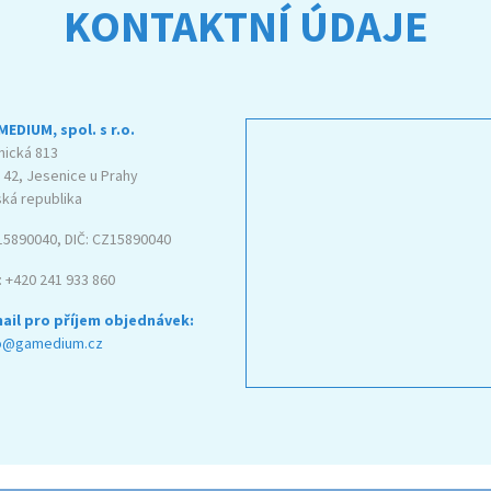
KONTAKTNÍ ÚDAJE
EDIUM, spol. s r.o.
nická 813
 42, Jesenice u Prahy
ká republika
 15890040, DIČ: CZ15890040
.: +420 241 933 860
ail pro příjem objednávek:
fo@gamedium.cz