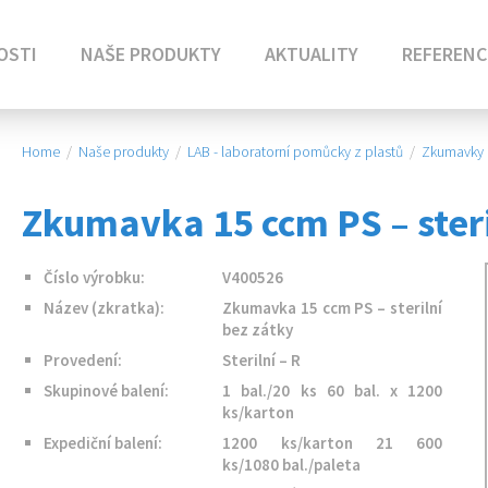
OSTI
NAŠE PRODUKTY
AKTUALITY
REFERENC
Home
/
Naše produkty
/
LAB - laboratorní pomůcky z plastů
/
Zkumavky
Zkumavka 15 ccm PS – steri
Číslo výrobku:
V400526
Název (zkratka):
Zkumavka 15 ccm PS – sterilní
bez zátky
Provedení:
Sterilní – R
Skupinové balení:
1 bal./20 ks 60 bal. x 1200
ks/karton
Expediční balení:
1200 ks/karton 21 600
ks/1080 bal./paleta