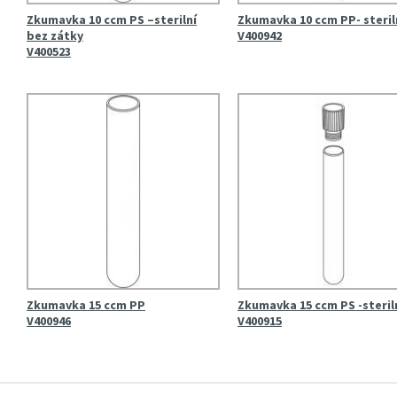
Zkumavka 10 ccm PS –sterilní
Zkumavka 10 ccm PP- steril
bez zátky
V400942
V400523
Zkumavka 15 ccm PP
Zkumavka 15 ccm PS -steril
V400946
V400915