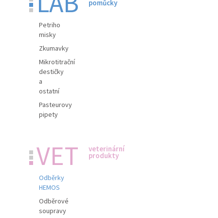
LAB
pomůcky
Petriho
misky
Zkumavky
Mikrotitrační
destičky
a
ostatní
Pasteurovy
pipety
VET
veterinární
produkty
Odběrky
HEMOS
Odběrové
soupravy