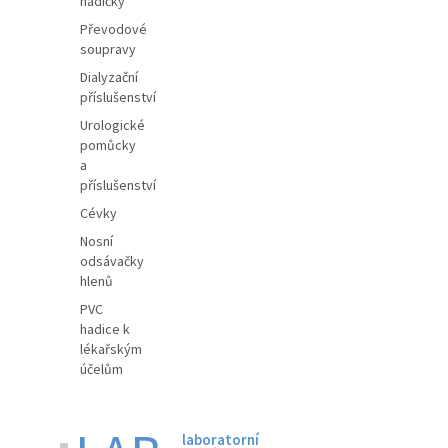
hadičky
Převodové
soupravy
Dialyzační
příslušenství
Urologické
pomůcky
a
příslušenství
Cévky
Nosní
odsávačky
hlenů
PVC
hadice k
lékařským
účelům
laboratorní