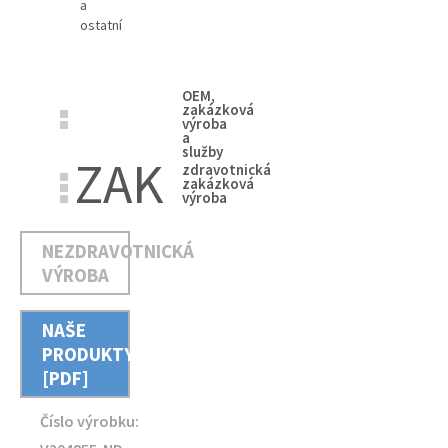
a
ostatní
OEM,
zakázková
výroba
a
služby
ZAK
zdravotnická
zakázková
výroba
NEZDRAVOTNICKÁ
VÝROBA
NAŠE
PRODUKTY
[PDF]
Číslo výrobku: