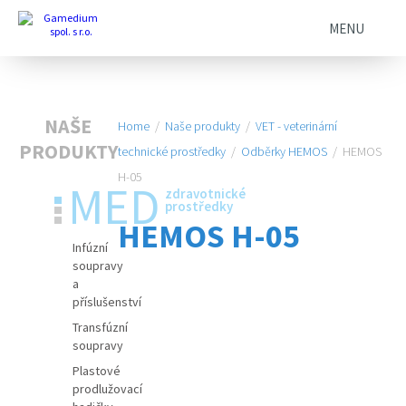
MENU
NAŠE
Home
/
Naše produkty
/
VET - veterinární
PRODUKTY
technické prostředky
/
Odběrky HEMOS
/
HEMOS
H-05
MED
zdravotnické
prostředky
HEMOS H-05
Infúzní
soupravy
a
příslušenství
Transfúzní
soupravy
Plastové
prodlužovací