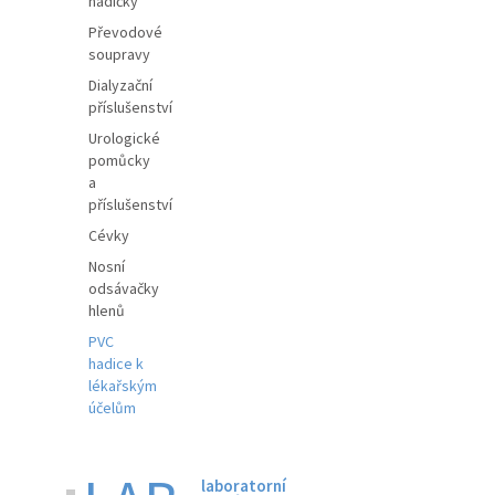
hadičky
Převodové
soupravy
Dialyzační
příslušenství
Urologické
pomůcky
a
příslušenství
Cévky
Nosní
odsávačky
hlenů
PVC
hadice k
lékařským
účelům
laboratorní