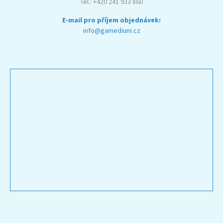
Tel.: +420 241 933 860
E-mail pro příjem objednávek:
info@gamedium.cz