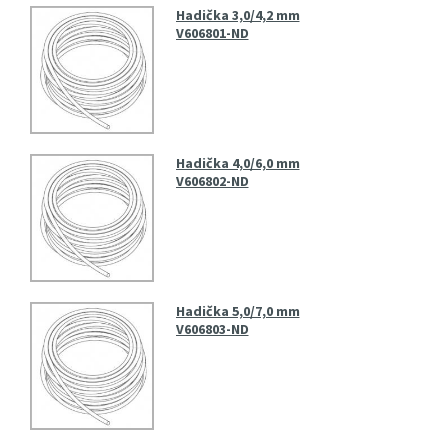
Hadička 3,0/4,2 mm
V606801-ND
Hadička 4,0/6,0 mm
V606802-ND
Hadička 5,0/7,0 mm
V606803-ND