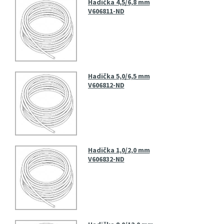
Hadička 4,5/6,8 mm
V606811-ND
Hadička 5,0/6,5 mm
V606812-ND
Hadička 1,0/2,0 mm
V606832-ND