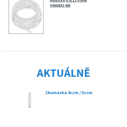
Hadička 8,0/12,0 mm
V606833-ND
AKTUÁLNĚ
Zkumavka 4ccm / 5ccm
07.03.2025