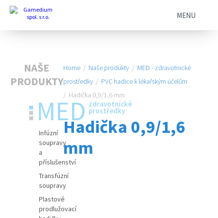
MENU
NAŠE
Home
/
Naše produkty
/
MED - zdravotnické
PRODUKTY
prostředky
/
PVC hadice k lékařským účelům
/
Hadička 0,9/1,6 mm
MED
zdravotnické
prostředky
Hadička 0,9/1,6
Infúzní
mm
soupravy
a
příslušenství
Transfúzní
soupravy
Plastové
prodlužovací