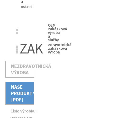
a
ostatní
OEM,
zakázková
výroba
a
služby
ZAK
zdravotnická
zakázková
výroba
NEZDRAVOTNICKÁ
VÝROBA
NAŠE
PRODUKTY
[PDF]
Číslo výrobku: