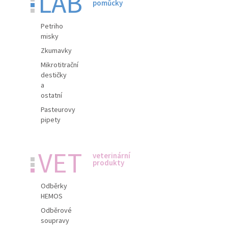
LAB
pomůcky
Petriho
misky
Zkumavky
Mikrotitrační
destičky
a
ostatní
Pasteurovy
pipety
VET
veterinární
produkty
Odběrky
HEMOS
Odběrové
soupravy