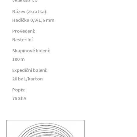
V606830-ND
Název (zkratka):
Hadička 0,9/1,6 mm
Provedení:
Nesterilní
Skupinové balení:
100 m
Expediční balení:
20 bal./karton
Popis:
75 ShA