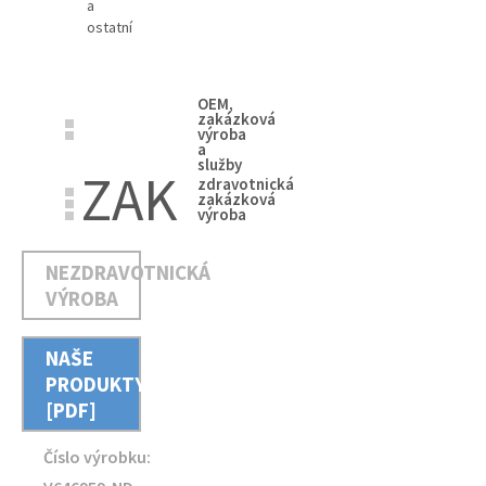
a
ostatní
OEM,
zakázková
výroba
a
služby
ZAK
zdravotnická
zakázková
výroba
NEZDRAVOTNICKÁ
VÝROBA
NAŠE
PRODUKTY
[PDF]
Číslo výrobku: