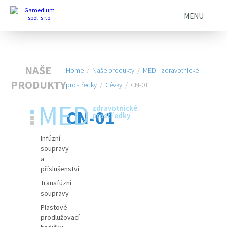
MENU
NAŠE
Home
/
Naše produkty
/
MED - zdravotnické
PRODUKTY
prostředky
/
Cévky
/
CN-01
MED
zdravotnické
CN-01
prostředky
Infúzní
soupravy
a
příslušenství
Transfúzní
soupravy
Plastové
prodlužovací