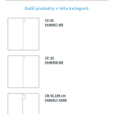
Další produkty v této kategorii:
CV-01
V646957-ND
CP-01
V646958-ND
CN-01 100 cm
V686417-01ND