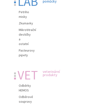
LAB
pomůcky
Petriho
misky
Zkumavky
Mikrotitrační
destičky
a
ostatní
Pasteurovy
pipety
VET
veterinární
produkty
Odběrky
HEMOS
Odběrové
soupravy