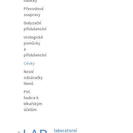
hadičky
Převodové
soupravy
Dialyzační
příslušenství
Urologické
pomůcky
a
příslušenství
Cévky
Nosní
odsávačky
hlenů
PVC
hadice k
lékařským
účelům
laboratorní