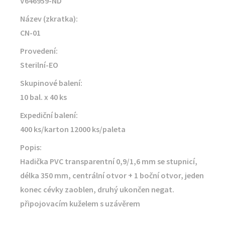
V646959-ND
Název (zkratka):
CN-01
Provedení:
Sterilní-EO
Skupinové balení:
10 bal. x 40 ks
Expediční balení:
400 ks/karton 12000 ks/paleta
Popis:
Hadička PVC transparentní 0,9/1,6 mm se stupnicí,
délka 350 mm, centrální otvor + 1 boční otvor, jeden
konec cévky zaoblen, druhý ukončen negat.
připojovacím kuželem s uzávěrem