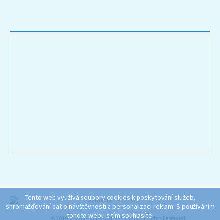
Tento web využívá soubory cookies k poskytování služeb,
shromažďování dat o návštěvnosti a personalizaci reklam. S používáním
tohoto webu s tím souhlasíte.
© 2016-2026, GAMEDIUM, spol. s r.o. All Rights Reserved.