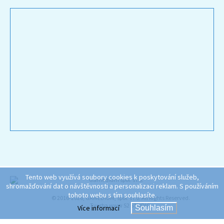
Tento web využívá soubory cookies k poskytování služeb,
shromažďování dat o návštěvnosti a personalizaci reklam. S používáním
tohoto webu s tím souhlasíte.
© 2016-2026, GAMEDIUM, spol. s r.o. All Rights Reserved.
Tvorba www S2 STUDIO
Více informací
Souhlasím