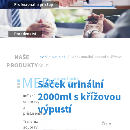
Profesionální přístup
Poradenství
NAŠE
Úvod
/
Aktuálně
/
Sáček urinální 2000ml s křížovou
PRODUKTY
výpustí
MED
zdravotnické
Sáček urinální
prostředky
2000ml s křížovou
Infúzní
soupravy
výpustí
a
příslušenství
Transfúzní
Číslo
soupravy