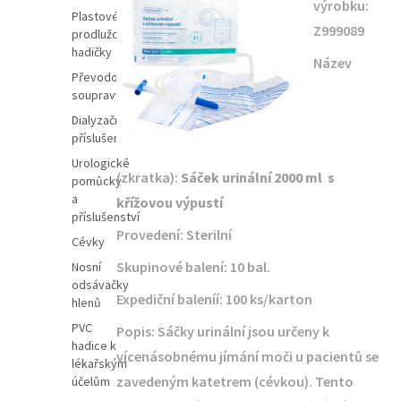
výrobku:
Plastové
Z999089
prodlužovací
hadičky
Název
Převodové
soupravy
Dialyzační
příslušenství
Urologické
(zkratka):
Sáček urinální 2000 ml s
pomůcky
a
křížovou výpustí
příslušenství
Provedení: Sterilní
Cévky
Skupinové balení: 10 bal.
Nosní
odsávačky
Expediční baleníí: 100 ks/karton
hlenů
PVC
Popis: Sáčky urinální jsou určeny k
hadice k
vícenásobnému jímání moči u pacientů se
lékařským
zavedeným katetrem (cévkou). Tento
účelům