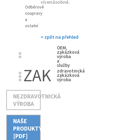
vícenásobné.
Odběrové
soupravy
a
ostatní
< zpět na přehled
OEM,
zakázková
výroba
a
služby
ZAK
zdravotnická
zakázková
výroba
NEZDRAVOTNICKÁ
VÝROBA
NAŠE
PRODUKTY
[PDF]