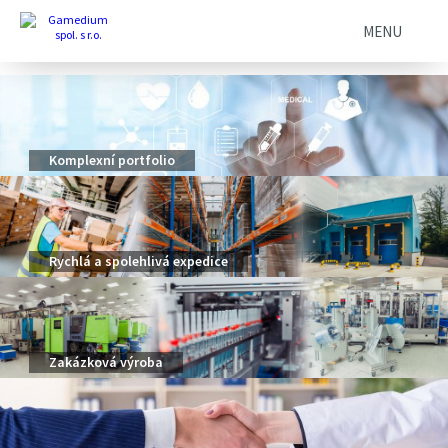
MENU
Komplexní portfolio
Rychlá a spolehlivá expedice
Zakázková výroba