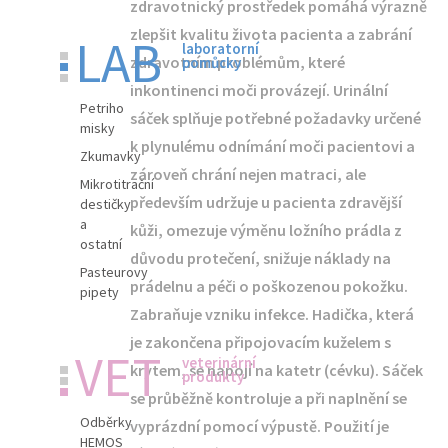
zdravotnický prostředek pomáhá výrazně
zlepšit kvalitu života pacienta a zabrání
LAB
laboratorní
zdravotním problémům, které
pomůcky
inkontinenci moči provázejí. Urinální
Petriho
sáček splňuje potřebné požadavky určené
misky
k plynulému odnímání moči pacientovi a
Zkumavky
zároveň chrání nejen matraci, ale
Mikrotitrační
především udržuje u pacienta zdravější
destičky
a
kůži, omezuje výměnu ložního prádla z
ostatní
důvodu protečení, snižuje náklady na
Pasteurovy
prádelnu a péči o poškozenou pokožku.
pipety
Zabraňuje vzniku infekce. Hadička, která
je zakončena připojovacím kuželem s
VET
veterinární
krytem, se napojí na katetr (cévku). Sáček
produkty
se průběžně kontroluje a při naplnění se
Odběrky
vyprázdní pomocí výpustě. Použití je
HEMOS